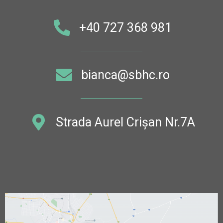
+40 727 368 981​
bianca@sbhc.ro
Strada Aurel Crișan Nr.7A